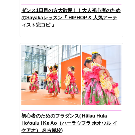
ダンス1日目の方大歓迎！！大人初心者のため
のSayakaレッスン『 HIPHOP & 人気アーテ
ィスト完コピ 』
初心者のためのフラダンス( Hālau Hula
Hoʻoulu I Ke Ao（ハーラウフラ ホオウル イ
ケアオ） 名古屋校)