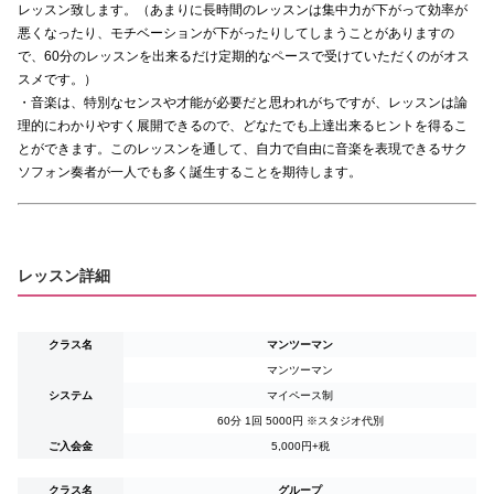
レッスン致します。（あまりに長時間のレッスンは集中力が下がって効率が
悪くなったり、モチベーションが下がったりしてしまうことがありますの
で、60分のレッスンを出来るだけ定期的なペースで受けていただくのがオス
スメです。）
・音楽は、特別なセンスや才能が必要だと思われがちですが、レッスンは論
理的にわかりやすく展開できるので、どなたでも上達出来るヒントを得るこ
とができます。このレッスンを通して、自力で自由に音楽を表現できるサク
ソフォン奏者が一人でも多く誕生することを期待します。
レッスン詳細
クラス名
マンツーマン
マンツーマン
システム
マイペース制
60分 1回
5000
円 ※スタジオ代別
ご入会金
5,000円+税
クラス名
グループ