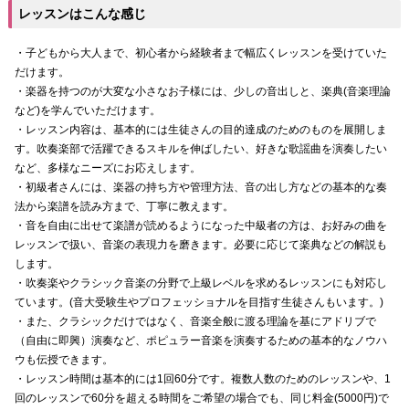
レッスンはこんな感じ
・子どもから大人まで、初心者から経験者まで幅広くレッスンを受けていた
だけます。
・楽器を持つのが大変な小さなお子様には、少しの音出しと、楽典(音楽理論
など)を学んでいただけます。
・レッスン内容は、基本的には生徒さんの目的達成のためのものを展開しま
す。吹奏楽部で活躍できるスキルを伸ばしたい、好きな歌謡曲を演奏したい
など、多様なニーズにお応えします。
・初級者さんには、楽器の持ち方や管理方法、音の出し方などの基本的な奏
法から楽譜を読み方まで、丁寧に教えます。
・音を自由に出せて楽譜が読めるようになった中級者の方は、お好みの曲を
レッスンで扱い、音楽の表現力を磨きます。必要に応じて楽典などの解説も
します。
・吹奏楽やクラシック音楽の分野で上級レベルを求めるレッスンにも対応し
ています。(音大受験生やプロフェッショナルを目指す生徒さんもいます。)
・また、クラシックだけではなく、音楽全般に渡る理論を基にアドリブで
（自由に即興）演奏など、ポピュラー音楽を演奏するための基本的なノウハ
ウも伝授できます。
・レッスン時間は基本的には1回60分です。複数人数のためのレッスンや、1
回のレッスンで60分を超える時間をご希望の場合でも、同じ料金(5000円)で