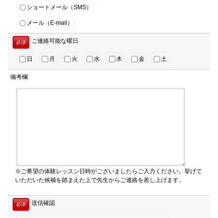
ショートメール（SMS）
メール（E-mail）
ご連絡可能な曜日
必須
日
月
火
水
木
金
土
備考欄
※ご希望の体験レッスン日時がございましたらご入力ください。挙げて
いただいた候補を踏まえた上で先生からご連絡を差し上げます。
送信確認
必須