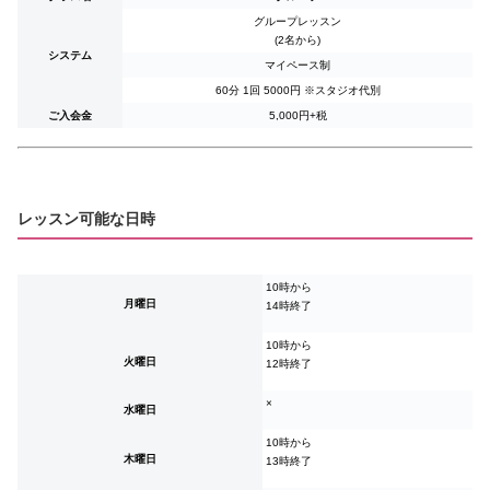
グループレッスン
(2名から)
システム
マイペース制
60分 1回
5000
円 ※スタジオ代別
ご入会金
5,000円+税
レッスン可能な日時
10時から
月曜日
14時終了
10時から
火曜日
12時終了
×
水曜日
10時から
木曜日
13時終了