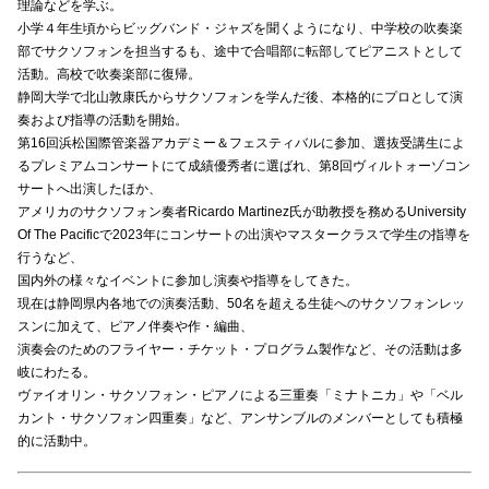
理論などを学ぶ。
小学４年生頃からビッグバンド・ジャズを聞くようになり、中学校の吹奏楽
部でサクソフォンを担当するも、途中で合唱部に転部してピアニストとして
活動。高校で吹奏楽部に復帰。
静岡大学で北山敦康氏からサクソフォンを学んだ後、本格的にプロとして演
奏および指導の活動を開始。
第16回浜松国際管楽器アカデミー＆フェスティバルに参加、選抜受講生によ
るプレミアムコンサートにて成績優秀者に選ばれ、第8回ヴィルトォーゾコン
サートへ出演したほか、
アメリカのサクソフォン奏者Ricardo Martinez氏が助教授を務めるUniversity
Of The Pacificで2023年にコンサートの出演やマスタークラスで学生の指導を
行うなど、
国内外の様々なイベントに参加し演奏や指導をしてきた。
現在は静岡県内各地での演奏活動、50名を超える生徒へのサクソフォンレッ
スンに加えて、ピアノ伴奏や作・編曲、
演奏会のためのフライヤー・チケット・プログラム製作など、その活動は多
岐にわたる。
ヴァイオリン・サクソフォン・ピアノによる三重奏「ミナトニカ」や「ベル
カント・サクソフォン四重奏」など、アンサンブルのメンバーとしても積極
的に活動中。