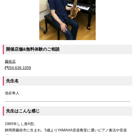
開催店舗&無料体験のご相談
藤枝店
054-636-1059
先生名
池谷隼人
先生はこんな感じ
1985年しし座A型。
静岡県藤枝市に生まれ、5歳よりYAMAHA音楽教室に通いピアノ奏法や音楽