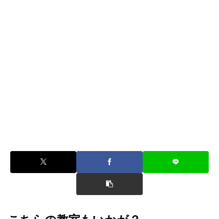
5
音楽天国・ダンス天国・太鼓天国では、ご入会金以外
に
先生から手数料などを一切いただいておりません。
これがお手軽に始め、続けられる料金の秘密です。
※ご入会金は、教室運営の募集促進費に充当しております。
6
無料体験レッスン
楽器を「触るだけ」、様子を「見るだけ」、話を「聞
くだけ」どれも大歓迎！！
ぜひ先生との相性もご確認ください。
※実施されていないレッスン・教室もございます。