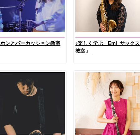
カホンとパーカッション教室
♪楽しく学ぶ「Emi_サックス
教室」