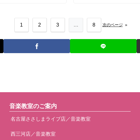
1
2
3
…
8
次のページ
»
音楽教室のご案内
名古屋ささしまライブ店／音楽教室
西三河店／音楽教室