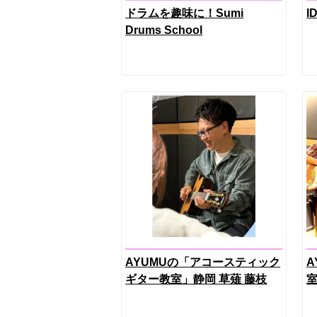
ドラムを趣味に！Sumi
I
Drums School
AYUMUの「アコースティック
A
ギター教室」静岡 草薙 藤枝
室