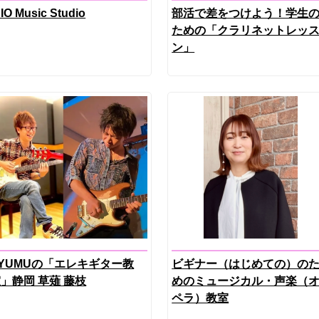
DIO Music Studio
部活で差をつけよう！学生
ための「クラリネットレッ
ン」
YUMUの「エレキギター教
ビギナー（はじめての）の
」静岡 草薙 藤枝
めのミュージカル・声楽（
ペラ）教室