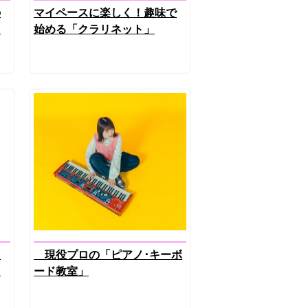
の
マイペースに楽しく！趣味で
ス
始める「クラリネット」
た
現役プロの「ピアノ･キーボ
オ
ード教室」