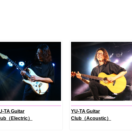
U-TA Guitar
YU-TA Guitar
lub（Electric）
Club（Acoustic）