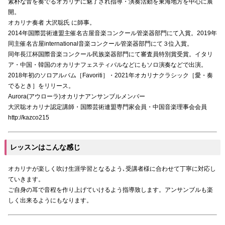
素朴な音を奏でるオカリナに魅了され指導・演奏活動を東海地方を中心に展
開。
オカリナ奏者 大沢聡氏 に師事。
2014年国際芸術連盟主催名古屋音楽コンクール管楽器部門にて入賞。2019年
同主催名古屋international音楽コンクール管楽器部門にて３位入賞。
同年長江杯国際音楽コンクール民族楽器部門にて審査員特別賞受賞。イタリ
ア・中国・韓国のオカリナフェスティバルなどにもソロ演奏などで出演。
2018年初のソロアルバム［Favoriti］・2021年オカリナクラシック［愛・奏
でるとき］をリリース。
Aurora(アウローラ)オカリナアンサンブルメンバー
大沢聡オカリナ認定講師・国際芸術連盟専門家会員・中国音楽理事会会員
http://kazco215
レッスンはこんな感じ
オカリナが楽しく吹け生涯学習となるよう､受講者様に合わせて丁寧に対応し
ていきます。
ご自身の耳で音程を作り上げていけるよう指導致します。アンサンブルも楽
しく出来るようにもなります。