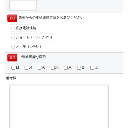
先生からの希望連絡方法をお選びください
必須
直接電話連絡
ショートメール（SMS）
メール（E-mail）
ご連絡可能な曜日
必須
日
月
火
水
木
金
土
備考欄