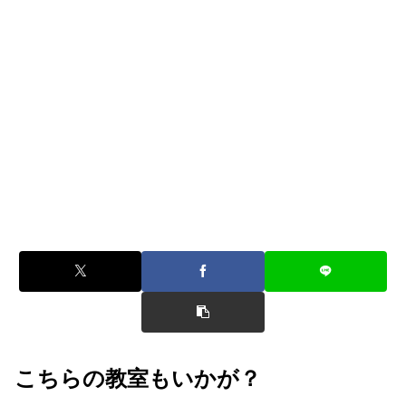
先生から手数料などを一切いただいておりません。
これがお手軽に始め、続けられる料金の秘密です。
※ご入会金は、教室運営の募集促進費に充当しております。
6
無料体験レッスン
楽器を「触るだけ」、様子を「見るだけ」、話を「聞
くだけ」どれも大歓迎！！
ぜひ先生との相性もご確認ください。
※実施されていないレッスン・教室もございます。
こちらの教室もいかが？