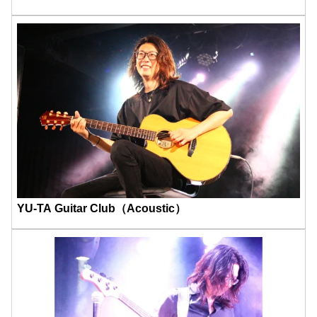
YU-TA Guitar Club（Acoustic）