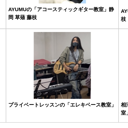
AYUMUの「アコースティックギター教室」静
A
岡 草薙 藤枝
枝
プライベートレッスンの「エレキベース教室」
相
室