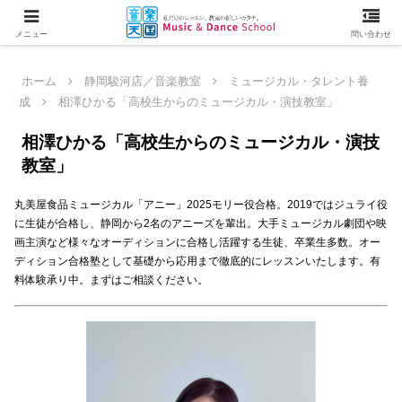
メニュー
問い合わせ
ホーム
静岡駿河店／音楽教室
ミュージカル・タレント養
成
相澤ひかる「高校生からのミュージカル・演技教室」
相澤ひかる「高校生からのミュージカル・演技
教室」
丸美屋食品ミュージカル「アニー」2025モリー役合格。2019ではジュライ役
に生徒が合格し、静岡から2名のアニーズを輩出。大手ミュージカル劇団や映
画主演など様々なオーディションに合格し活躍する生徒、卒業生多数。オー
ディション合格塾として基礎から応用まで徹底的にレッスンいたします。有
料体験承り中。まずはご相談ください。