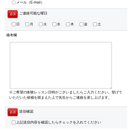
メール（E-mail）
ご連絡可能な曜日
必須
日
月
火
水
木
金
土
備考欄
※ご希望の体験レッスン日時がございましたらご入力ください。挙げて
いただいた候補を踏まえた上で先生からご連絡を差し上げます。
送信確認
必須
上記送信内容を確認したらチェックを入れてください