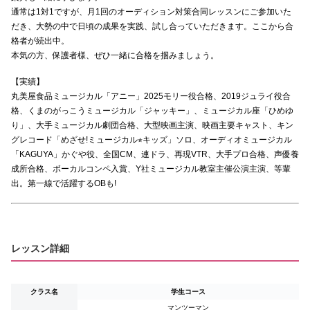
通常は1対1ですが、月1回のオーディション対策合同レッスンにご参加いた
だき、大勢の中で日頃の成果を実践、試し合っていただきます。ここから合
格者が続出中。
本気の方、保護者様、ぜひ一緒に合格を掴みましょう。
【実績】
丸美屋食品ミュージカル「アニー」2025モリー役合格、2019ジュライ役合
格、くまのがっこうミュージカル「ジャッキー」、ミュージカル座「ひめゆ
り」、大手ミュージカル劇団合格、大型映画主演、映画主要キャスト、キン
グレコード「めざせ!ミュージカル⭐︎キッズ」ソロ、オーディオミュージカル
「KAGUYA」かぐや役、全国CM、連ドラ、再現VTR、大手プロ合格、声優養
成所合格、ボーカルコンペ入賞、Y社ミュージカル教室主催公演主演、等輩
出。第一線で活躍するOBも!
レッスン詳細
クラス名
学生コース
マンツーマン