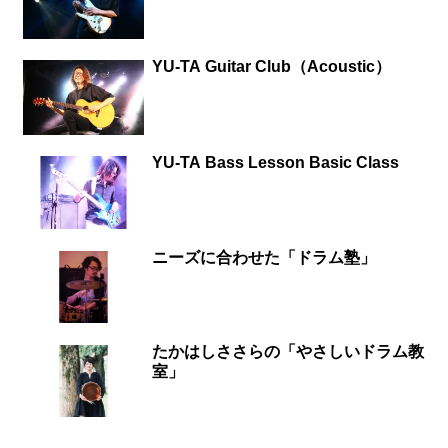
YU-TA Guitar Club（Acoustic）
YU-TA Bass Lesson Basic Class
ニーズに合わせた「ドラム塾」
たかはしささらの「やさしいドラム教
室」