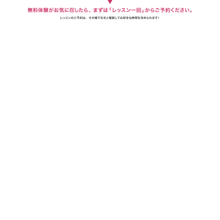
定期的に通えない、夜遅くにしか通えない、固定出費を抑えたい、短期集中で学びたい…
そんな方にも。
マイペース&プライベート。
あなたのためのレッスンを。
1回から始める私だけのレッスン、
教室の新しいカタチ。
2,190
1回
円
より。
(税込)