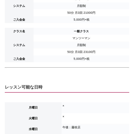
システム
月額制
50分 月3回
21000
円
ご入会金
5,000円+税
クラス名
一般クラス
マンツーマン
システム
月額制
50分 月3回
23100
円
ご入会金
5,000円+税
レッスン可能な日時
×
月曜日
×
火曜日
午後：藤枝店
水曜日