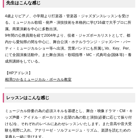
先生はこんな感じ
4歳よりピアノ、小学期より打楽器・管楽器・ジャズダンスレッスンを受け
る。ミュージカル歌唱・発声・演技技術を本格的に学び16歳で大手プロに所
属。商業演劇を中心に多数出演。
9年間の公務員期を経て2004年より、役者・ジャズボーカリストとして、都
内から愛知県の間を中心に、舞台公演・ホテルラウンジ・ジャズバー・パー
ティ・ミュージカルショー等へ出演。営業バンドにも所属しVo、Key、Per、
にて全国演奏活動中。また舞台演出・歌唱指導・MC・式典司会(国体等)・養
成所講師をしている。
【HPアドレス】
相澤ひかるミュージカル・ボーカル教室
レッスンはこんな感じ
ミュージカル俳優の為の必須スキルを基礎とし、舞台・映像ドラマ・CM・キ
ッズ声優・アイドル・ボーカリスト志望の為の歌と演技(必要に応じて振り付
けも)を、それぞれのレベルにあわせレッスンいたします。また音高や音大受
験も視野に入れ、アナリーゼ・ソルフェージュ・リズム、楽譜を読むための
楽典も一緒に学びます。